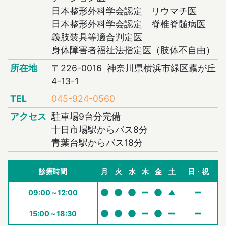
日本整形外科学会認定 リウマチ医
日本整形外科学会認定 脊椎脊髄病医
義肢装具等適合判定医
身体障害者福祉法指定医（肢体不自由）
所在地
〒226-0016 神奈川県横浜市緑区霧が丘
4-13-1
TEL
045-924-0560
アクセス
駐車場9台分完備
十日市場駅からバス8分
青葉台駅からバス18分
診療時間
月
火
水
木
金
土
日・祝
09:00～12:00
▲
15:00～18:30