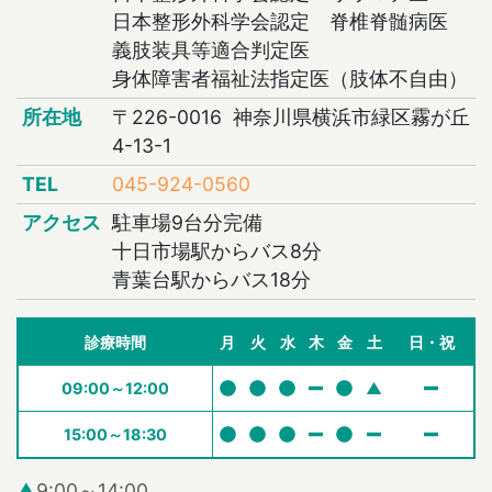
日本整形外科学会認定 脊椎脊髄病医
義肢装具等適合判定医
身体障害者福祉法指定医（肢体不自由）
所在地
〒226-0016 神奈川県横浜市緑区霧が丘
4-13-1
TEL
045-924-0560
アクセス
駐車場9台分完備
十日市場駅からバス8分
青葉台駅からバス18分
診療時間
月
火
水
木
金
土
日・祝
09:00～12:00
▲
15:00～18:30
▲
9:00～14:00