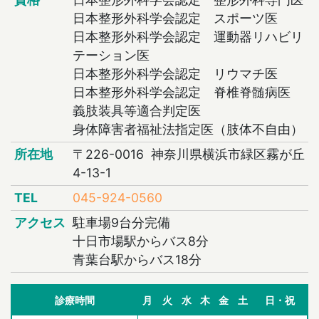
日本整形外科学会認定 スポーツ医
日本整形外科学会認定 運動器リハビリ
テーション医
日本整形外科学会認定 リウマチ医
日本整形外科学会認定 脊椎脊髄病医
義肢装具等適合判定医
身体障害者福祉法指定医（肢体不自由）
所在地
〒226-0016 神奈川県横浜市緑区霧が丘
4-13-1
TEL
045-924-0560
アクセス
駐車場9台分完備
十日市場駅からバス8分
青葉台駅からバス18分
診療時間
月
火
水
木
金
土
日・祝