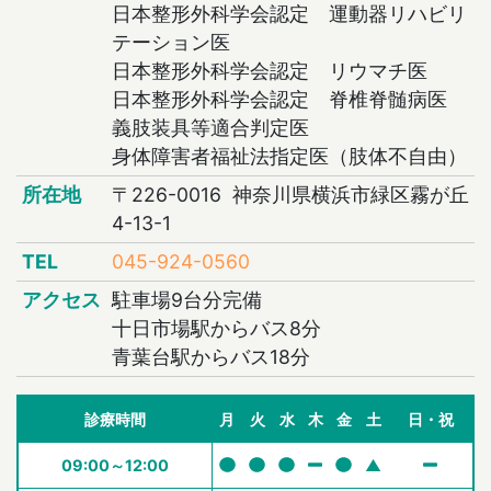
日本整形外科学会認定 運動器リハビリ
テーション医
日本整形外科学会認定 リウマチ医
日本整形外科学会認定 脊椎脊髄病医
義肢装具等適合判定医
身体障害者福祉法指定医（肢体不自由）
所在地
〒226-0016 神奈川県横浜市緑区霧が丘
4-13-1
TEL
045-924-0560
アクセス
駐車場9台分完備
十日市場駅からバス8分
青葉台駅からバス18分
診療時間
月
火
水
木
金
土
日・祝
09:00～12:00
▲