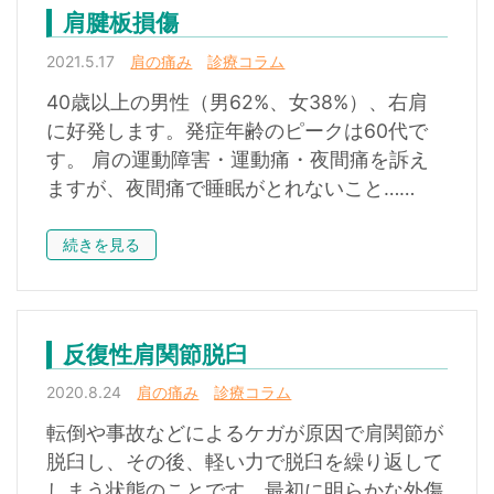
肩腱板損傷
2021.5.17
肩の痛み
診療コラム
40歳以上の男性（男62%、女38%）、右肩
に好発します。発症年齢のピークは60代で
す。 肩の運動障害・運動痛・夜間痛を訴え
ますが、夜間痛で睡眠がとれないこと……
続きを見る
反復性肩関節脱臼
2020.8.24
肩の痛み
診療コラム
転倒や事故などによるケガが原因で肩関節が
脱臼し、その後、軽い力で脱臼を繰り返して
しまう状態のことです。最初に明らかな外傷