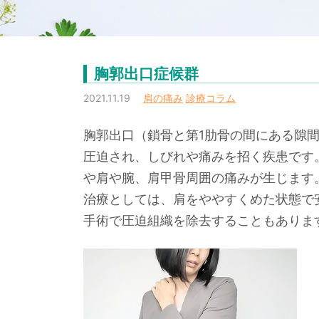
胸郭出口症候群
2021.11.19
肩の痛み
診療コラム
胸郭出口（鎖骨と第1肋骨の間にある隙
圧迫され、しびれや痛みを招く疾患です
や肩や腕、肩甲骨周囲の痛みが生じます
治療としては、肩をややすくめた状態で
手術で圧迫組織を除去することもありま