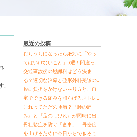
最近の投稿
むちうちになったら絶対に「やっ
てはいけないこと」6選！間違った
れ
対処法と正しい治し方
交通事故後の慰謝料はどう決ま
。
る？適切な治療と整形外科受診の
す。
重要性
腰に負担をかけない座り方と、自
宅でできる痛みを和らげるストレ
ッチ
これってただの腰痛？『腰の痛
み』と『足のしびれ』が同時に出
たら要注意な疾患と見分け方
骨粗鬆症を防ぐ「食事」：骨密度
を上げるために今日からできるこ