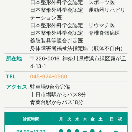
日本整形外科学会認定 スポーツ医
日本整形外科学会認定 運動器リハビリ
テーション医
日本整形外科学会認定 リウマチ医
日本整形外科学会認定 脊椎脊髄病医
義肢装具等適合判定医
身体障害者福祉法指定医（肢体不自由）
所在地
〒226-0016 神奈川県横浜市緑区霧が丘
4-13-1
TEL
045-924-0560
アクセス
駐車場9台分完備
十日市場駅からバス8分
青葉台駅からバス18分
診療時間
月
火
水
木
金
土
日・祝
09:00～12:00
▲