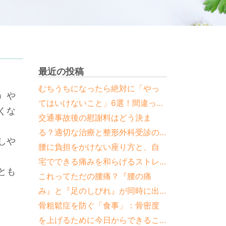
最近の投稿
むちうちになったら絶対に「やっ
）や
てはいけないこと」6選！間違った
くな
対処法と正しい治し方
交通事故後の慰謝料はどう決ま
る？適切な治療と整形外科受診の
しや
重要性
腰に負担をかけない座り方と、自
宅でできる痛みを和らげるストレ
とも
ッチ
これってただの腰痛？『腰の痛
み』と『足のしびれ』が同時に出
たら要注意な疾患と見分け方
骨粗鬆症を防ぐ「食事」：骨密度
を上げるために今日からできるこ