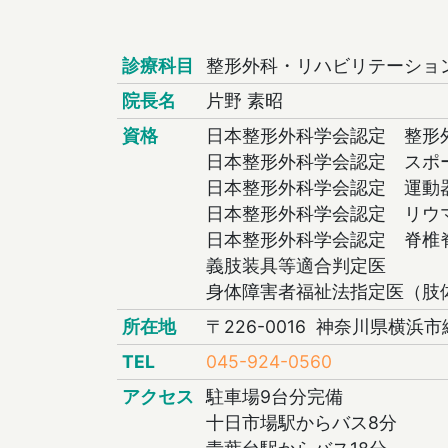
診療科目
整形外科・リハビリテーショ
院長名
片野 素昭
資格
日本整形外科学会認定 整形
日本整形外科学会認定 スポ
日本整形外科学会認定 運動
日本整形外科学会認定 リウ
日本整形外科学会認定 脊椎
義肢装具等適合判定医
身体障害者福祉法指定医（肢
所在地
〒226-0016 神奈川県横浜市
TEL
045-924-0560
アクセス
駐車場9台分完備
十日市場駅からバス8分