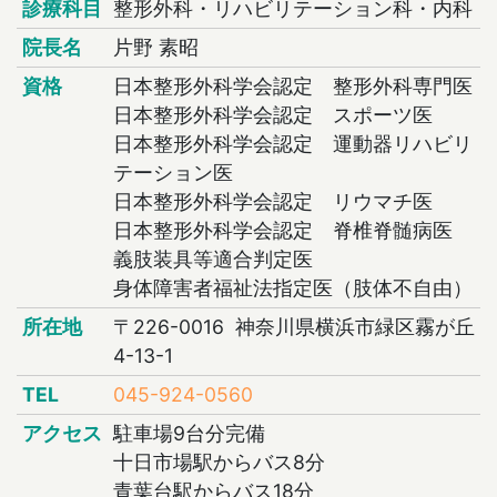
診療科目
整形外科・リハビリテーション科・内科
院長名
片野 素昭
資格
日本整形外科学会認定 整形外科専門医
日本整形外科学会認定 スポーツ医
日本整形外科学会認定 運動器リハビリ
テーション医
日本整形外科学会認定 リウマチ医
日本整形外科学会認定 脊椎脊髄病医
義肢装具等適合判定医
身体障害者福祉法指定医（肢体不自由）
所在地
〒226-0016 神奈川県横浜市緑区霧が丘
4-13-1
TEL
045-924-0560
アクセス
駐車場9台分完備
十日市場駅からバス8分
青葉台駅からバス18分