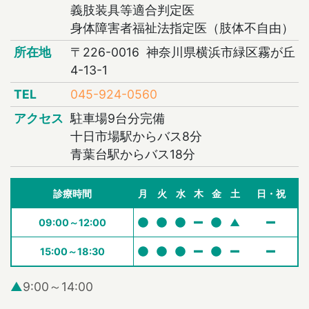
義肢装具等適合判定医
身体障害者福祉法指定医（肢体不自由）
所在地
〒226-0016 神奈川県横浜市緑区霧が丘
4-13-1
TEL
045-924-0560
アクセス
駐車場9台分完備
十日市場駅からバス8分
青葉台駅からバス18分
診療時間
月
火
水
木
金
土
日・祝
09:00～12:00
▲
15:00～18:30
▲
9:00～14:00