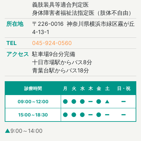
義肢装具等適合判定医
身体障害者福祉法指定医（肢体不自由）
所在地
〒226-0016 神奈川県横浜市緑区霧が丘
4-13-1
TEL
045-924-0560
アクセス
駐車場9台分完備
十日市場駅からバス8分
青葉台駅からバス18分
診療時間
月
火
水
木
金
土
日・祝
09:00～12:00
▲
15:00～18:30
▲
9:00～14:00