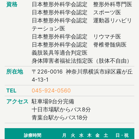
資格
日本整形外科学会認定 整形外科専門医
日本整形外科学会認定 スポーツ医
日本整形外科学会認定 運動器リハビリ
テーション医
日本整形外科学会認定 リウマチ医
日本整形外科学会認定 脊椎脊髄病医
義肢装具等適合判定医
身体障害者福祉法指定医（肢体不自由）
所在地
〒226-0016 神奈川県横浜市緑区霧が丘
4-13-1
TEL
045-924-0560
アクセス
駐車場9台分完備
十日市場駅からバス8分
青葉台駅からバス18分
診療時間
月
火
水
木
金
土
日・祝