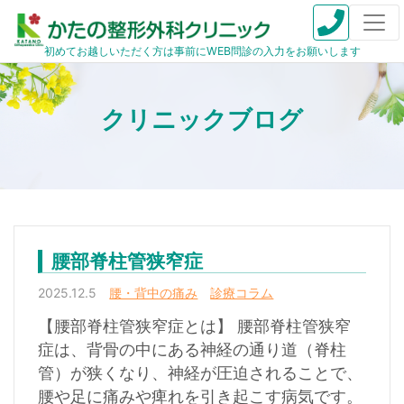
初めてお越しいただく方は事前にWEB問診の入力をお願いします
腰部脊柱管狭窄症
2025.12.5
腰・背中の痛み
診療コラム
【腰部脊柱管狭窄症とは】 腰部脊柱管狭窄
症は、背骨の中にある神経の通り道（脊柱
管）が狭くなり、神経が圧迫されることで、
腰や足に痛みや痺れを引き起こす病気です。