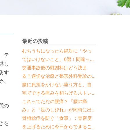
最近の投稿
むちうちになったら絶対に「やっ
。テ
てはいけないこと」6選！間違った
供し
対処法と正しい治し方
交通事故後の慰謝料はどう決ま
防す
る？適切な治療と整形外科受診の
め、
重要性
腰に負担をかけない座り方と、自
宅でできる痛みを和らげるストレ
ッチ
これってただの腰痛？『腰の痛
我の
み』と『足のしびれ』が同時に出
たら要注意な疾患と見分け方
骨粗鬆症を防ぐ「食事」：骨密度
きを
を上げるために今日からできるこ