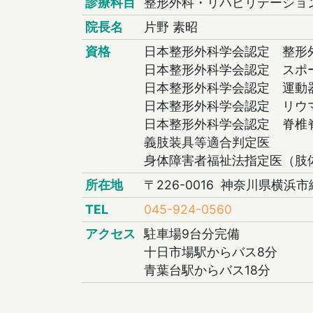
診療科目
整形外科・リハビリテーショ
院長名
片野 素昭
資格
日本整形外科学会認定 整形
日本整形外科学会認定 スポ
日本整形外科学会認定 運動
日本整形外科学会認定 リウ
日本整形外科学会認定 脊椎
義肢装具等適合判定医
身体障害者福祉法指定医（肢
所在地
〒226-0016 神奈川県横浜市
TEL
045-924-0560
アクセス
駐車場9台分完備
十日市場駅からバス8分
青葉台駅からバス18分