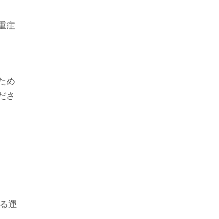
重症
ため
ださ
る運