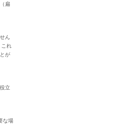
（扁
せん
。これ
とが
役立
要な場