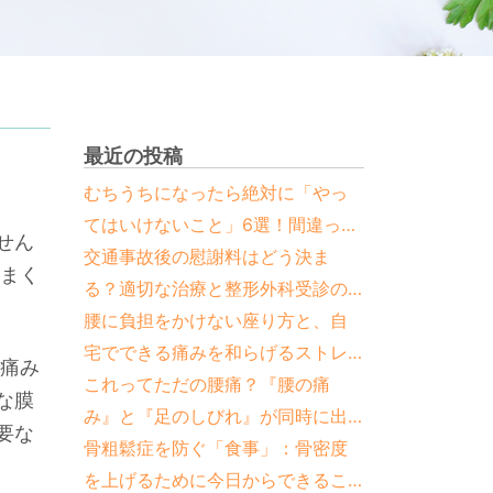
最近の投稿
むちうちになったら絶対に「やっ
てはいけないこと」6選！間違った
せん
対処法と正しい治し方
交通事故後の慰謝料はどう決ま
んまく
る？適切な治療と整形外科受診の
重要性
腰に負担をかけない座り方と、自
宅でできる痛みを和らげるストレ
で痛み
ッチ
これってただの腰痛？『腰の痛
な膜
み』と『足のしびれ』が同時に出
要な
たら要注意な疾患と見分け方
骨粗鬆症を防ぐ「食事」：骨密度
を上げるために今日からできるこ