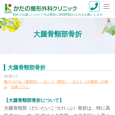
初めてお越しいただく方は事前にWEB問診の入力をお願いします
大腿骨頸部骨折
大腿骨頸部骨折
2026.1.7
腿のつけね（股関節）・おしり（臀部）・太もも（太腿部）の痛
み
診療コラム
【大腿骨頸部骨折について】
大腿骨頸部（だいたいこつけいぶ）骨折は、特に高