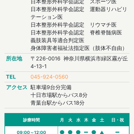
日本整形外科学会認定 スポーツ医
日本整形外科学会認定 運動器リハビリ
テーション医
日本整形外科学会認定 リウマチ医
日本整形外科学会認定 脊椎脊髄病医
義肢装具等適合判定医
身体障害者福祉法指定医（肢体不自由）
所在地
〒226-0016 神奈川県横浜市緑区霧が丘
4-13-1
TEL
045-924-0560
アクセス
駐車場9台分完備
十日市場駅からバス8分
青葉台駅からバス18分
診療時間
月
火
水
木
金
土
日・祝
09:00～12:00
▲