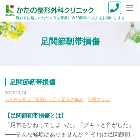
初めてお越しいただく方は事前にWEB問診の入力をお願いします
足関節靭帯損傷
足関節靭帯損傷
2022.11.24
ふくらはぎ（下腿部）・足・足首の痛み
診療コラム
【足関節靭帯損傷とは】
「足首をひねってしまった」「グキッと音がした」
――そんな経験はありませんか？ それは足関節靭