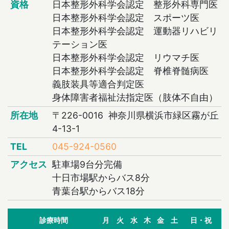
資格
日本整形外科学会認定 整形外科専門医
日本整形外科学会認定 スポーツ医
日本整形外科学会認定 運動器リハビリ
テーション医
日本整形外科学会認定 リウマチ医
日本整形外科学会認定 脊椎脊髄病医
義肢装具等適合判定医
身体障害者福祉法指定医（肢体不自由）
所在地
〒226-0016 神奈川県横浜市緑区霧が丘
4-13-1
TEL
045-924-0560
アクセス
駐車場9台分完備
十日市場駅からバス8分
青葉台駅からバス18分
診療時間
月
火
水
木
金
土
日・祝