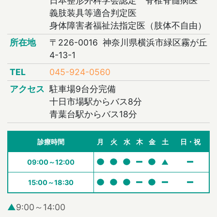
日本整形外科学会認定 脊椎脊髄病医
義肢装具等適合判定医
身体障害者福祉法指定医（肢体不自由）
所在地
〒226-0016 神奈川県横浜市緑区霧が丘
4-13-1
TEL
045-924-0560
アクセス
駐車場9台分完備
十日市場駅からバス8分
青葉台駅からバス18分
診療時間
月
火
水
木
金
土
日・祝
09:00～12:00
▲
15:00～18:30
▲
9:00～14:00