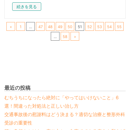
続きを見る
«
1
…
47
48
49
50
51
52
53
54
55
…
58
»
最近の投稿
むちうちになったら絶対に「やってはいけないこと」6
選！間違った対処法と正しい治し方
交通事故後の慰謝料はどう決まる？適切な治療と整形外科
受診の重要性