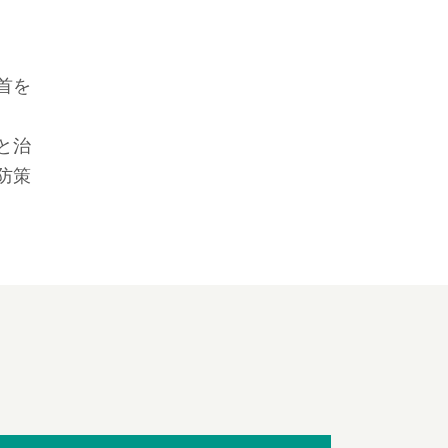
首を
と治
防策