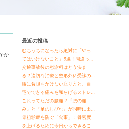
最近の投稿
むちうちになったら絶対に「やっ
かか
てはいけないこと」6選！間違った
対処法と正しい治し方
交通事故後の慰謝料はどう決ま
る？適切な治療と整形外科受診の
重要性
腰に負担をかけない座り方と、自
宅でできる痛みを和らげるストレ
ッチ
これってただの腰痛？『腰の痛
み』と『足のしびれ』が同時に出
たら要注意な疾患と見分け方
骨粗鬆症を防ぐ「食事」：骨密度
を上げるために今日からできるこ