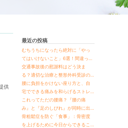
最近の投稿
むちうちになったら絶対に「やっ
てはいけないこと」6選！間違った
対処法と正しい治し方
交通事故後の慰謝料はどう決ま
る？適切な治療と整形外科受診の
重要性
腰に負担をかけない座り方と、自
提供
宅でできる痛みを和らげるストレ
ッチ
これってただの腰痛？『腰の痛
み』と『足のしびれ』が同時に出
たら要注意な疾患と見分け方
骨粗鬆症を防ぐ「食事」：骨密度
を上げるために今日からできるこ