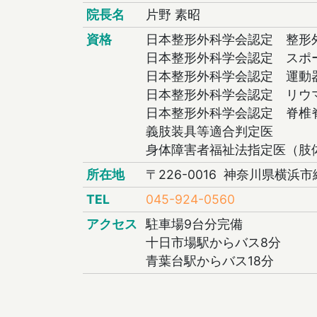
院長名
片野 素昭
資格
日本整形外科学会認定 整形
日本整形外科学会認定 スポ
日本整形外科学会認定 運動
日本整形外科学会認定 リウ
日本整形外科学会認定 脊椎
義肢装具等適合判定医
身体障害者福祉法指定医（肢
所在地
〒226-0016 神奈川県横浜市
TEL
045-924-0560
アクセス
駐車場9台分完備
十日市場駅からバス8分
青葉台駅からバス18分