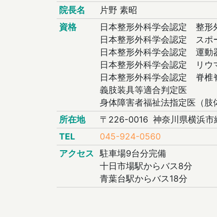
院長名
片野 素昭
資格
日本整形外科学会認定 整形
日本整形外科学会認定 スポ
日本整形外科学会認定 運動
日本整形外科学会認定 リウ
日本整形外科学会認定 脊椎
義肢装具等適合判定医
身体障害者福祉法指定医（肢
所在地
〒226-0016 神奈川県横浜市
TEL
045-924-0560
アクセス
駐車場9台分完備
十日市場駅からバス8分
青葉台駅からバス18分