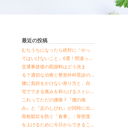
最近の投稿
むちうちになったら絶対に「やっ
てはいけないこと」6選！間違った
対処法と正しい治し方
交通事故後の慰謝料はどう決ま
る？適切な治療と整形外科受診の
重要性
腰に負担をかけない座り方と、自
宅でできる痛みを和らげるストレ
ッチ
これってただの腰痛？『腰の痛
み』と『足のしびれ』が同時に出
たら要注意な疾患と見分け方
骨粗鬆症を防ぐ「食事」：骨密度
を上げるために今日からできるこ