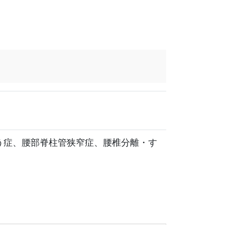
う症、腰部脊柱管狭窄症、腰椎分離・す