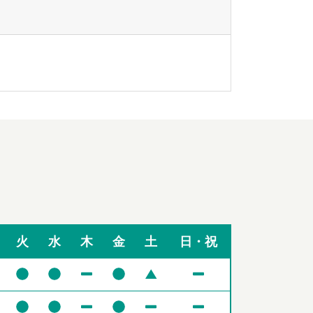
火
水
木
金
土
日・祝
▲