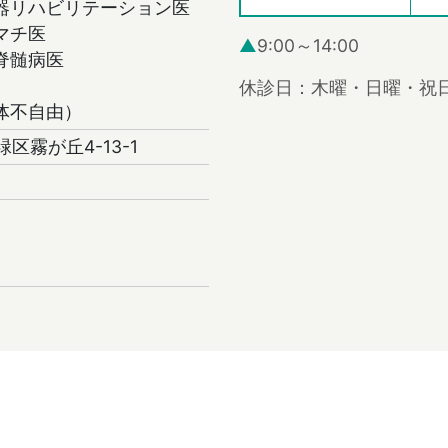
器リハビリテーション医
マチ医
▲
9:00～14:00
脊髄病医
休診日：木曜・日曜・祝
体不自由）
緑区霧が丘4-13-1